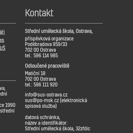
Kontakt
Střední umělecká škola, Ostrava,
áři
příspěvková organizace
es
Poděbradova 959/33
SUŠ
702 00 Ostrava
tel.: 596 114 985
Odloučené pracoviště
Matiční 18
702 00 Ostrava
tel.: 596 111 920
va,
ední
info@sus-ostrava.cz
sus@po-msk.cz (elektronická
oce 1990
spisová služba)
střední
datová schránka,
název a identifikátor:
Střední umělecká škola, 32zfdic