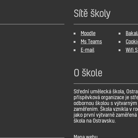
Sítě školy
Moodle
Bakal
Ms Teams
Cooki
E-mail
Wifi 
O škole
Střední umělecká škola, Ostra
příspěvková organizace je stř
odbornou školou s výtvarným
zaměřením. Škola vznikla v r
jako první výtvarně zaměřená 
škola na Ostravsku.
Mapa webu