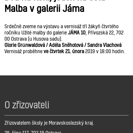
Malba v galerii Jáma
Srdečně zveme na výstavu a vernisáž tří žákyň čtvrtého
ročníku Užité malby do galerie
JÁMA 10
, Přívozská 22, 702
00 Ostrava (u Husova sadu).
Glorie Grünwaldová / Adéla Sněhotová
/ Sandra Vlachová
Vernisáž proběhne
ve čtvrtek 21. února
2019 v 18:00 hodin.
O zřizovateli
Zřizovatelem školy je Moravskoslezský kraj.
28. října 117, 702 18 Ostrava