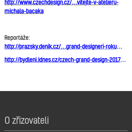
http://www.czechdesign.cz/…vitejte-v-atelieru-
michala-bacaka
Reportáže:
http://prazsky.denik.cz/…grand-designeri-roku
…
http://bydleni.idnes.cz/czech-grand-design-2017
…
O zřizovateli