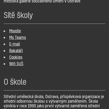
městská galerie současného umění v Ostravě
Sítě školy
Moodle
Ms Teams
E-mail
Bakaláři
Cookies
Wifi SUŠ
O škole
Střední umělecká škola, Ostrava, příspěvková organizace je
střední odbornou školou s výtvarným zaměřením. Škola
vznikla v roce 1990 jako první výtvarně zaměřená střední