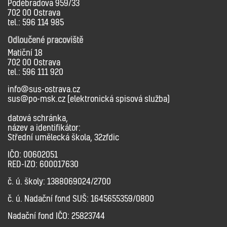
Poděbradova 959/33
702 00 Ostrava
tel.: 596 114 985
Odloučené pracoviště
Matiční 18
702 00 Ostrava
tel.: 596 111 920
info@sus-ostrava.cz
sus@po-msk.cz (elektronická spisová služba)
datová schránka,
název a identifikátor:
Střední umělecká škola, 32zfdic
IČO: 00602051
RED-IZO: 600017630
č. ú. školy: 1388069024/2700
č. ú. Nadační fond SUŠ: 1645655359/0800
Nadační fond IČO: 25823744