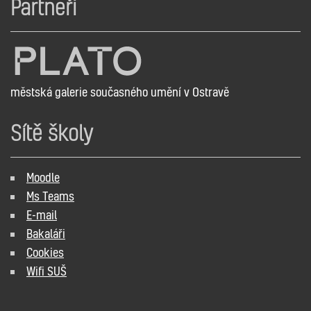
Partneři
městská galerie současného umění v Ostravě
Sítě školy
Moodle
Ms Teams
E-mail
Bakaláři
Cookies
Wifi SUŠ